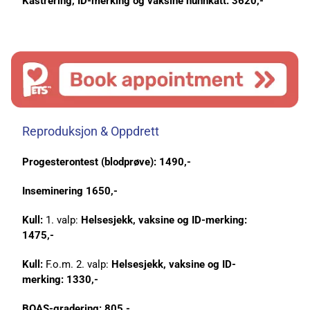
Kastrering, ID-merking og vaksine hunnkatt: 3620,-
Reproduksjon & Oppdrett
Progesterontest (blodprøve):
1490,-
Inseminering 1650,-
Kull:
1. valp:
Helsesjekk, vaksine og ID-merking:
1475,-
Kull:
F.o.m. 2. valp:
Helsesjekk, vaksine og ID-
merking: 1330,-
BOAS-gradering: 805,-